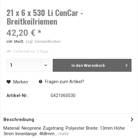
21 x 6 x 530 Li ConCar -
Breitkeilriemen
42,20 € *
inkl. MwSt.
zzgl. Versandkosten
Lieferzeit ca. 5 Tage
In den
Warenkorb
Fragen zum Artikel?
Merken
Artikel-Nr.:
G421060530
Beschreibung
Material: Neoprene Zugstrang: Polyester Breite: 13mm Höhe:
5mm Innenlänge: 468mm...
mehr